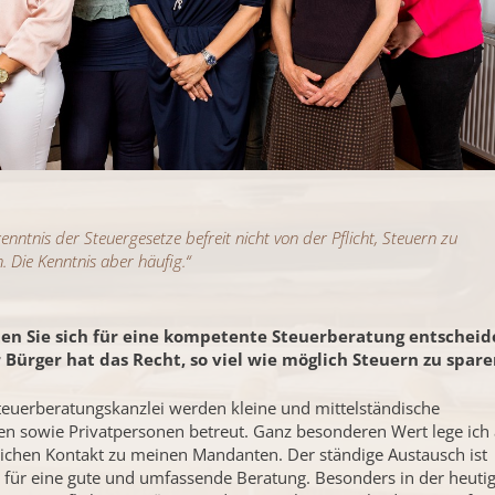
enntnis der Steuergesetze befreit nicht von der Pflicht, Steuern zu
. Die Kenntnis aber häufig.“
ten Sie sich für eine kompetente Steuerberatung entscheid
 Bürger hat das Recht, so viel wie möglich Steuern zu spare
teuerberatungskanzlei werden kleine und mittelständische
 sowie Privatpersonen betreut. Ganz besonderen Wert lege ich 
ichen Kontakt zu meinen Mandanten. Der ständige Austausch ist
h für eine gute und umfassende Beratung. Besonders in der heuti