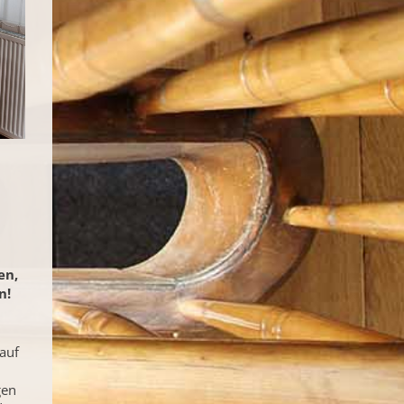
en,
n!
auf
gen