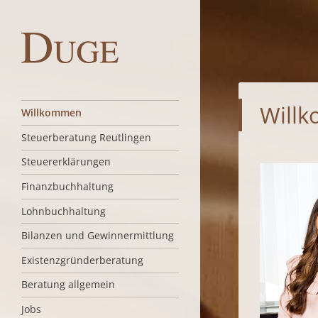
Duge Steuerberaterin
Will
MENÜ
Skip to content
Willkommen
Steuerberatung Reutlingen
Steuererklärungen
Finanzbuchhaltung
Lohnbuchhaltung
Bilanzen und Gewinnermittlung
Existenzgründerberatung
Beratung allgemein
Jobs