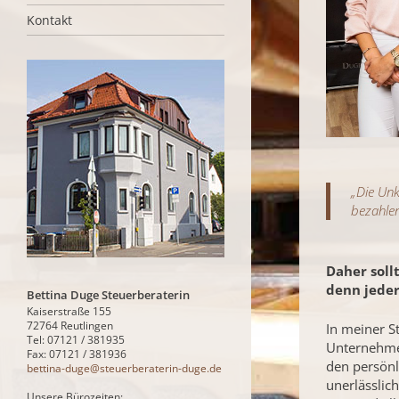
Kontakt
„Die Unk
bezahlen
Daher soll
denn jeder
Bettina Duge Steuerberaterin
Kaiserstraße 155
72764 Reutlingen
In meiner S
Tel: 07121 / 381935
Unternehmen
Fax: 07121 / 381936
den persönl
bettina-duge@steuerberaterin-duge.de
unerlässlic
Unsere Bürozeiten: