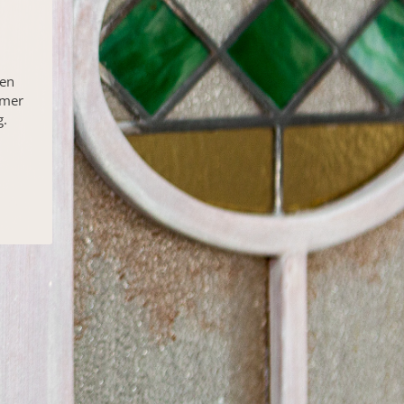
len
amer
g.