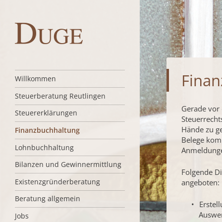
Duge Steuerberaterin
Finan
MENÜ
Skip to content
Willkommen
Steuerberatung Reutlingen
Gerade vor
Steuererklärungen
Steuerrecht
Hände zu geb
Finanzbuchhaltung
Belege komp
Lohnbuchhaltung
Anmeldunge
Bilanzen und Gewinnermittlung
Folgende Di
Existenzgründerberatung
angeboten:
Beratung allgemein
Erstel
Auswe
Jobs