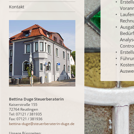
Erstel
Kontakt
Voran
Laufen
Rechnu
Ausgab
Bedürf
Analys
Control
Erstel
Führun
Kosten
Auswe
Bettina Duge Steuerberaterin
Kaiserstraße 155
72764 Reutlingen
Tel: 07121 / 381935
Fax: 07121 / 381936
bettina-duge@steuerberaterin-duge.de
Unsere Bürozeiten: